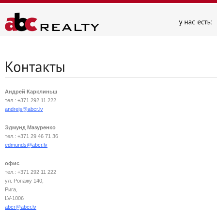
Андрей Карклиньш
тел.: +371 292 11 222
andrejs@abcr.lv
Эдмунд Мазуренко
тел.: +371 29 46 71 36
edmunds@abcr.lv
офис
тел.: +371 292 11 222
ул. Ропажу 140,
Рига,
LV-1006
abcr@abcr.lv