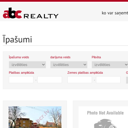
Īpašuma veids
darījuma veids
Pilsēta
Platības amplitūda
Zemes platības amplitūda
G
-
-