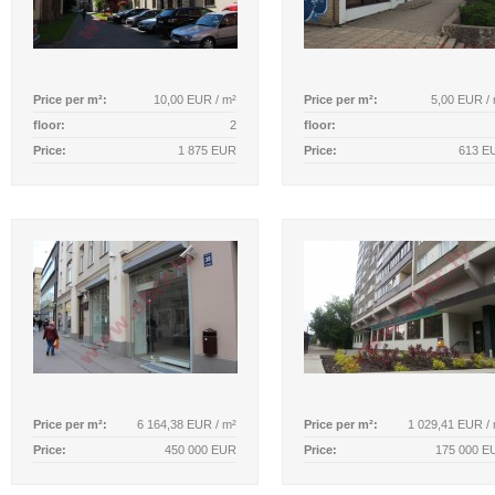
Price per m²:
10,00 EUR / m²
Price per m²:
5,00 EUR /
floor:
2
floor:
Price:
1 875 EUR
Price:
613 E
Price per m²:
6 164,38 EUR / m²
Price per m²:
1 029,41 EUR /
Price:
450 000 EUR
Price:
175 000 E