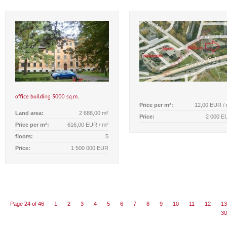
Price per m²:
12,00 EUR /
Land area:
2 688,00 m²
Price:
2 000 E
Price per m²:
616,00 EUR / m²
floors:
5
Price:
1 500 000 EUR
Page 24 of 46
1
2
3
4
5
6
7
8
9
10
11
12
13
30